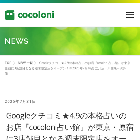
コ
ン
メニュー
テ
ン
ツ
へ
NEWS
ス
キ
ッ
プ
TOP
NEWS一覧
Googleクチコミ★4.9の本格占いのお店『cocoloni占い館』が東京・
原宿に3店舗目となる週末限定店をオープン！※2025年7月時点 立川店・川越店への評
価
2025年7月31日
Googleクチコミ★4.9の本格占いの
お店『cocoloni占い館』が東京・原宿
に3店舗目となる週末限定店をオー