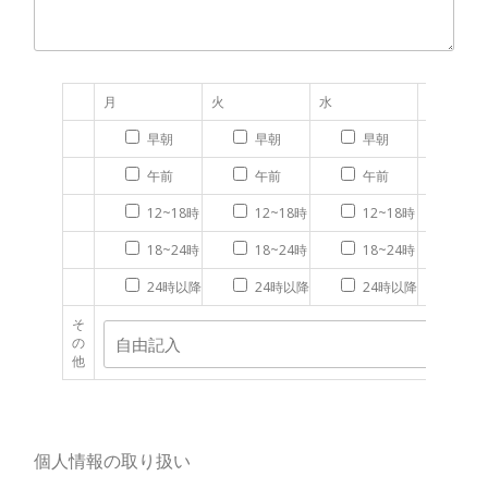
月
火
水
木
早朝
早朝
早朝
早
午前
午前
午前
午
12~18時
12~18時
12~18時
12
18~24時
18~24時
18~24時
18
24時以降
24時以降
24時以降
2
そ
の
他
個人情報の取り扱い