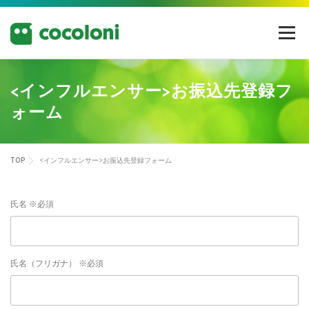
コ
ン
メニュー
テ
ン
ツ
へ
<インフルエンサー>お振込先登録フ
ス
ォーム
キ
ッ
プ
TOP
<インフルエンサー>お振込先登録フォーム
氏名 ※必須
氏名（フリガナ） ※必須