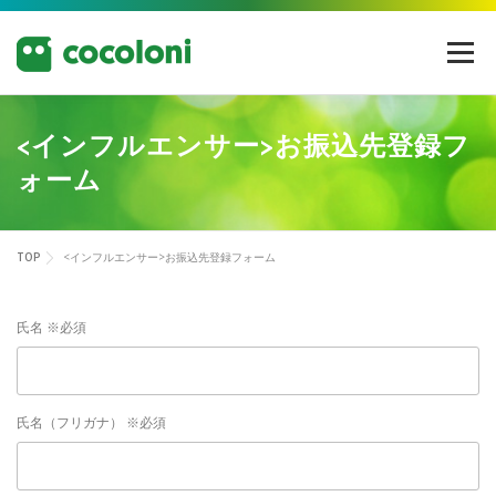
コ
ン
メニュー
テ
ン
ツ
へ
<インフルエンサー>お振込先登録フ
ス
ォーム
キ
ッ
プ
TOP
<インフルエンサー>お振込先登録フォーム
氏名 ※必須
氏名（フリガナ） ※必須