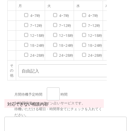
月
火
水
木
4~7時
4~7時
4~7時
4~7時
7~12時
7~12時
7~12時
7~12時
12~18時
12~18時
12~18時
12~18時
18~24時
18~24時
18~24時
18~24時
24~28時
24~28時
24~28時
24~28時
そ
の
他
月間待機予定時間
時間
24時間稼働のオンライン占いサービスです。
対応できない相談内容
待機いただける曜日・時間帯全てにチェックを入れてく
ださい。
シフト勤務等で、曜日、時間帯が不定期の方は、その他
欄に詳細をご記入ください。