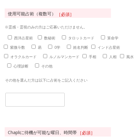
使用可能占術（複数可）
［必須］
※霊感・霊視のみの方はご応募いただけません。
西洋占星術
数秘術
タロットカード
算命学
紫微斗数
易
0学
姓名判断
インド占星術
オラクルカード
ルノルマンカード
手相
人相
風水
心理診断
その他
その他を選んだ方は以下に占術をご記入ください
Chapliに待機が可能な曜日、時間帯
［必須］