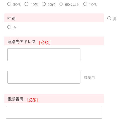
30代
40代
50代
60代以上
10代
性別
男
女
連絡先アドレス
［必須］
確認用
電話番号
［必須］