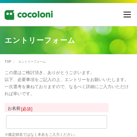
コ
ン
メニュー
テ
ン
ツ
へ
エントリーフォーム
ス
キ
ッ
プ
TOP
エントリーフォーム
この度はご検討頂き、ありがとうございます。
以下、必要事項をご記入の上、エントリーをお願いいたします。
一次選考を兼ねておりますので、なるべく詳細にご入力いただけ
れば幸いです。
お名前
[必須]
※鑑定師名ではなく本名をご入力ください。