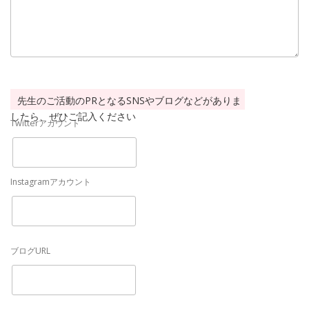
月間待機予定時間部分にはひと月あたりの待機可能な時
間の合計を記入してください。
Chapliではひと月あたり50時間以上の待機をお約束いた
だいております。
先生のご活動のPRとなるSNSやブログなどがありま
したら、ぜひご記入ください
Twitterアカウント
Instagramアカウント
ブログURL